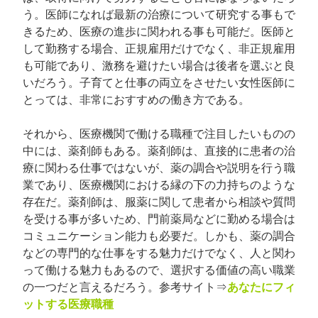
う。医師になれば最新の治療について研究する事もで
きるため、医療の進歩に関われる事も可能だ。医師と
して勤務する場合、正規雇用だけでなく、非正規雇用
も可能であり、激務を避けたい場合は後者を選ぶと良
いだろう。子育てと仕事の両立をさせたい女性医師に
とっては、非常におすすめの働き方である。
それから、医療機関で働ける職種で注目したいものの
中には、薬剤師もある。薬剤師は、直接的に患者の治
療に関わる仕事ではないが、薬の調合や説明を行う職
業であり、医療機関における縁の下の力持ちのような
存在だ。薬剤師は、服薬に関して患者から相談や質問
を受ける事が多いため、門前薬局などに勤める場合は
コミュニケーション能力も必要だ。しかも、薬の調合
などの専門的な仕事をする魅力だけでなく、人と関わ
って働ける魅力もあるので、選択する価値の高い職業
の一つだと言えるだろう。参考サイト⇒
あなたにフィ
ットする医療職種