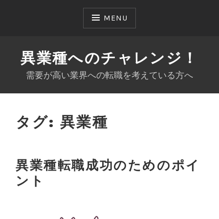
Skip
to
MENU
content
異業種へのチャレンジ！
需要が高い業界への転職を考えている方へ
タグ:
異業種
異業種転職成功のためのポイ
ント