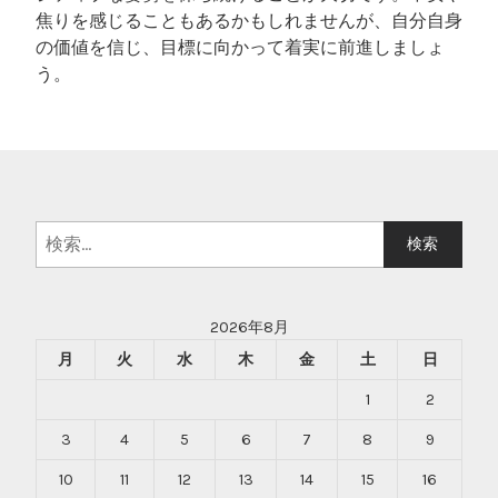
焦りを感じることもあるかもしれませんが、自分自身
の価値を信じ、目標に向かって着実に前進しましょ
う。
検
索:
2026年8月
月
火
水
木
金
土
日
1
2
3
4
5
6
7
8
9
10
11
12
13
14
15
16