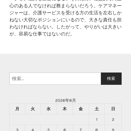
心のある人でなければ務まらないだろう。ケアマネー
ジャーは、介護サービスを受ける方の生活を左右しか
ねない大切なポジションにいるので、大きな責任も担
わなければならない。したがって、やりがいは大きい
が、容易な仕事ではないのだ。
検
索:
2026年8月
月
火
水
木
金
土
日
1
2
3
4
5
6
7
8
9