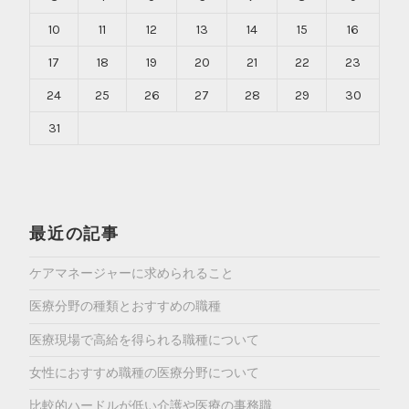
10
11
12
13
14
15
16
17
18
19
20
21
22
23
24
25
26
27
28
29
30
31
最近の記事
ケアマネージャーに求められること
医療分野の種類とおすすめの職種
医療現場で高給を得られる職種について
女性におすすめ職種の医療分野について
比較的ハードルが低い介護や医療の事務職